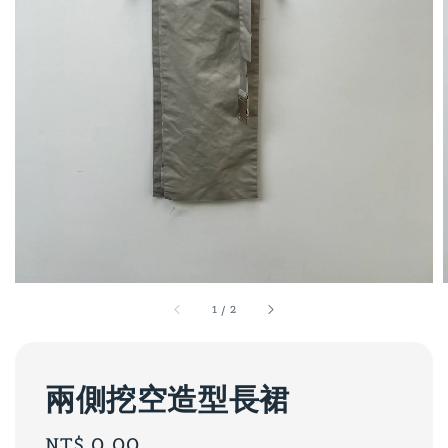
1
/
2
兩側挖空造型長裙
Regular
NT$ 0.00