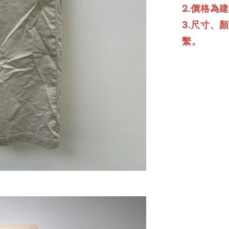
2.價格為
3.尺寸、
繫。