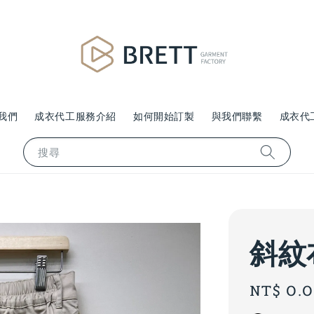
我們
成衣代工服務介紹
如何開始訂製
與我們聯繫
成衣代
搜尋
斜紋
Regular
NT$ 0.
price