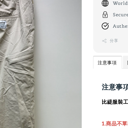
World
Secur
Authe
分享
注意事項
注意事
比緹服裝工
1.商品不