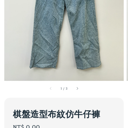
1
/
2
棋盤造型布紋仿牛仔褲
Regular
NT$ 0.00