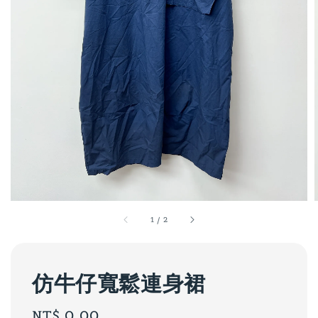
1
/
2
仿牛仔寬鬆連身裙
Regular
NT$ 0.00