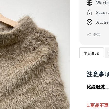
World
Secur
Authe
分享
注意事項
注意事
比緹服裝工
1.商品不