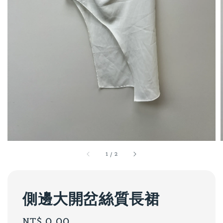
1
/
2
側邊大開岔絲質長裙
Regular
NT$ 0.00