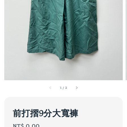
1
/
2
前打摺9分大寬褲
Regular
NT$ 0.00