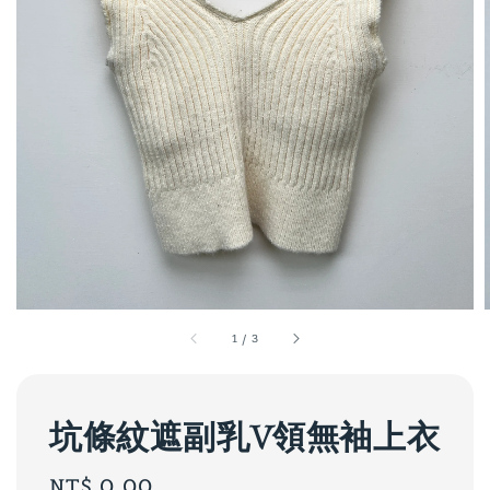
1
/
3
坑條紋遮副乳V領無袖上衣
Regular
NT$ 0.00