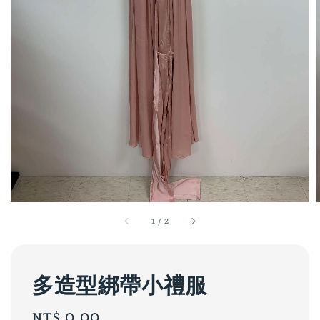
1
/
2
多造型綁帶小禮服
Regular
NT$ 0.00