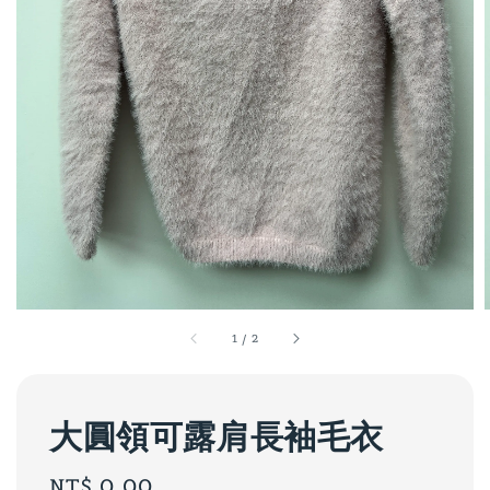
1
/
2
大圓領可露肩長袖毛衣
Regular
NT$ 0.00