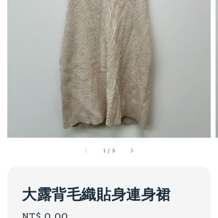
1
/
3
大露背毛織貼身連身裙
Regular
NT$ 0.00