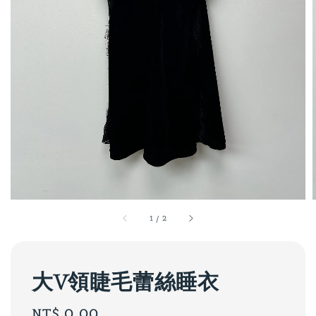
1
/
2
大V領睫毛蕾絲睡衣
Regular
NT$ 0.00