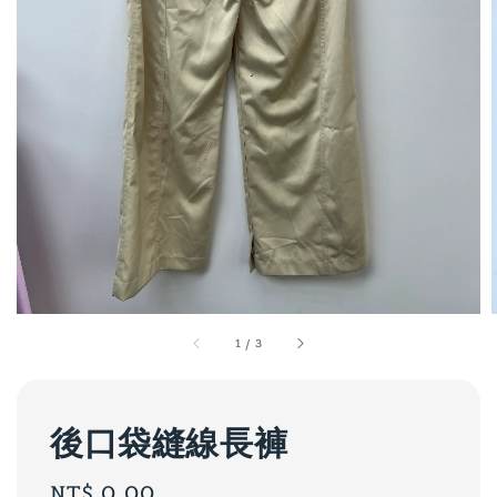
1
/
3
後口袋縫線長褲
Regular
NT$ 0.00