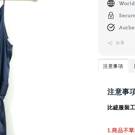
World
Secur
Authe
分享
注意事項
注意事
比緹服裝工
1.商品不