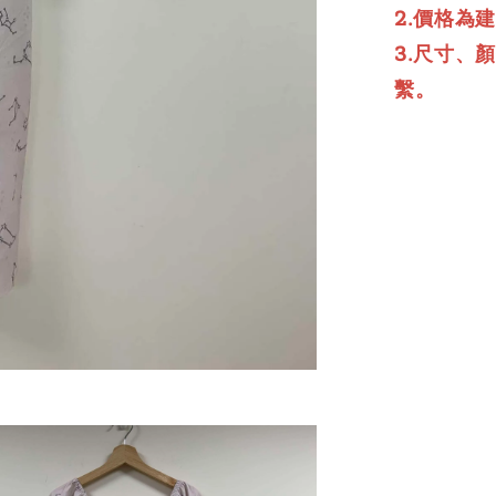
2.價格為
3.尺寸、
繫。