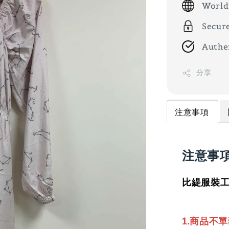
World
Secur
Authe
分享
注意事項
注意事
比緹服裝工
1.商品不