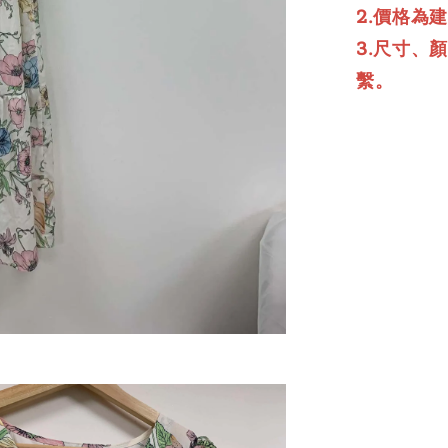
2.價格為
3.尺寸、
繫。