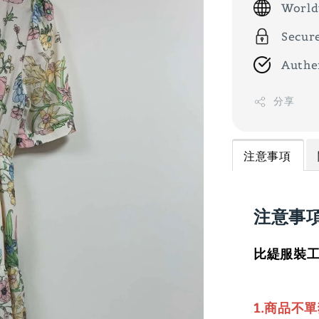
World
Secur
Authe
分享
注意事項
注意事
比緹服裝工
1.商品不