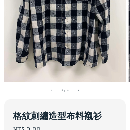
1
/
3
格紋刺繡造型布料襯衫
Regular
NT$ 0.00