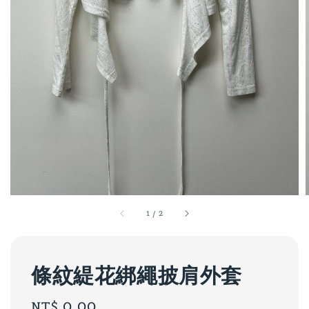
1
/
2
條紋緹花綁繩披肩外套
Regular
NT$ 0.00