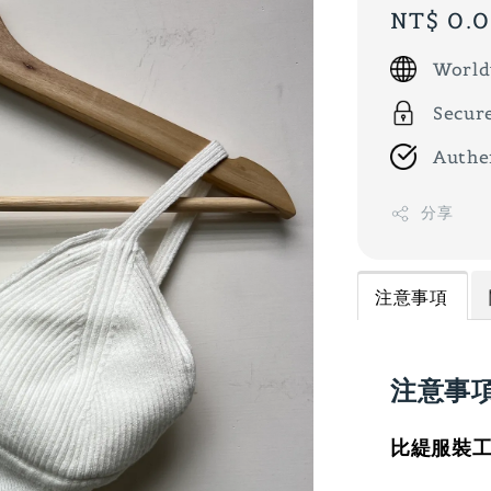
Regular
NT$ 0.
price
World
Secur
Authe
分享
注意事項
注意事
比緹服裝工