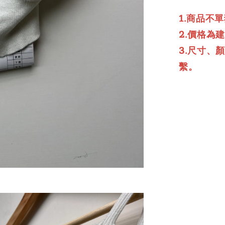
1.商品不
2.價格為
3.尺寸、
繫。