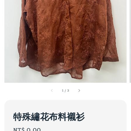
1
/
3
特殊繡花布料襯衫
Regular
NT$ 0.00