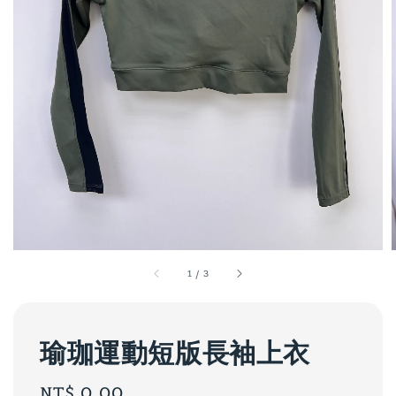
1
/
3
瑜珈運動短版長袖上衣
Regular
NT$ 0.00