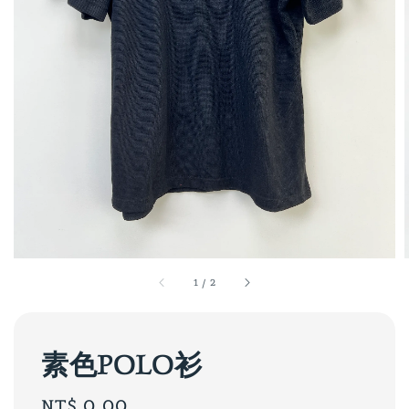
1
/
2
素色POLO衫
Regular
NT$ 0.00