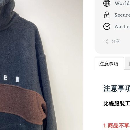
World
Secur
Authe
分享
注意事項
注意事
比緹服裝工
1.商品不