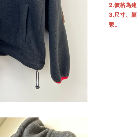
2.價格為
3.尺寸、
繫。