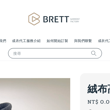
我們
成衣代工服務介紹
如何開始訂製
與我們聯繫
成衣代
搜尋
絨布
Regular
NT$ 0.
price