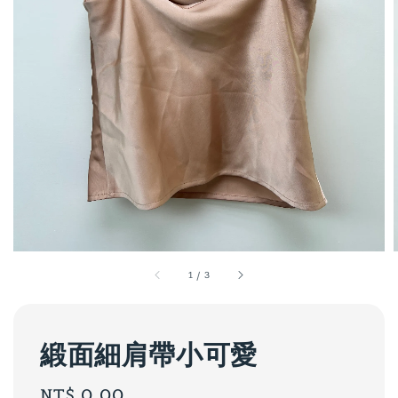
1
/
3
緞面細肩帶小可愛
Regular
NT$ 0.00