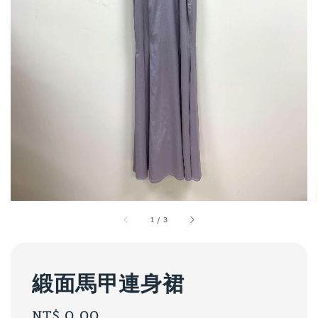
1
/
3
緞面馬甲連身裙
Regular
NT$ 0.00