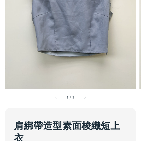
1
/
3
肩綁帶造型素面梭織短上
衣