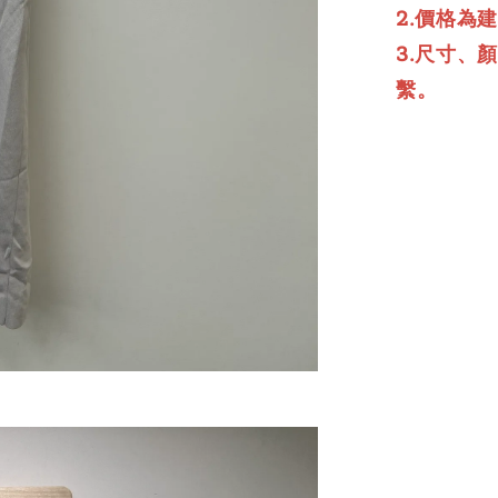
2.價格為
3.尺寸、
繫。