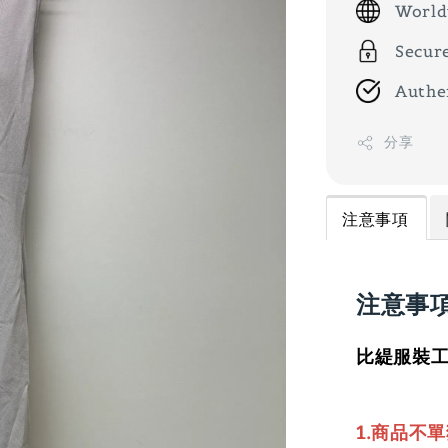
World
Secur
Authe
分享
注意事項
注意事
比緹服裝工
1.商品不