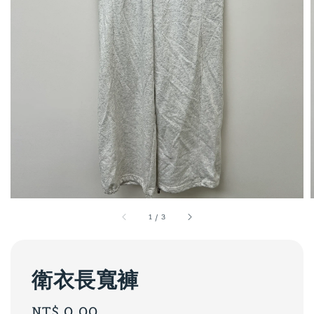
1
/
3
衛衣長寬褲
Regular
NT$ 0.00