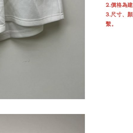
2.價格為
3.尺寸、
繫。