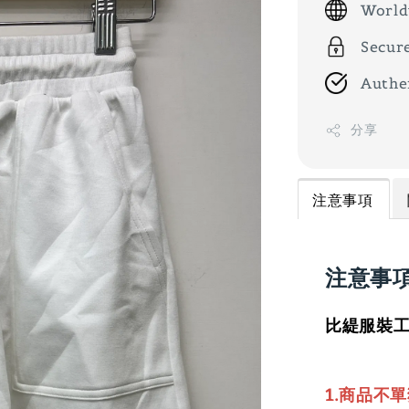
World
Secur
Authe
分享
注意事項
注意事
比緹服裝工
1.商品不