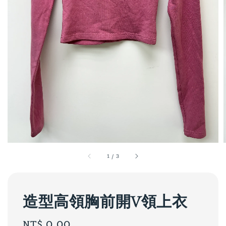
1
/
3
造型高領胸前開V領上衣
Regular
NT$ 0.00