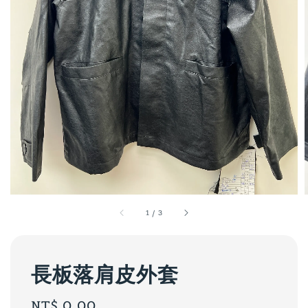
1
/
3
長板落肩皮外套
Regular
NT$ 0.00