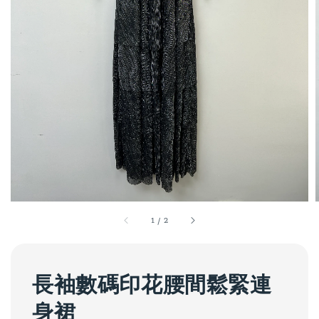
1
/
2
長袖數碼印花腰間鬆緊連
身裙