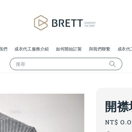
我們
成衣代工服務介紹
如何開始訂製
與我們聯繫
成衣代
搜尋
開襟
Regular
NT$ 0.
price