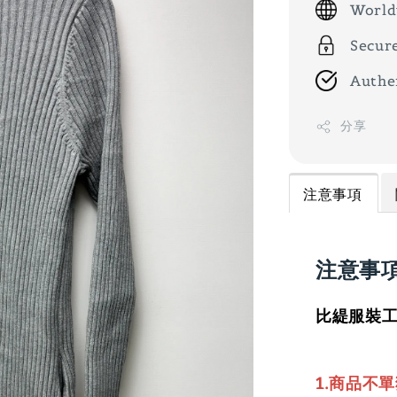
World
Secur
Authe
分享
注意事項
注意事
比緹服裝工
1.商品不