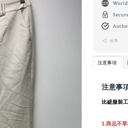
World
Secur
Authe
分享
注意事項
注意事
比緹服裝工
1.商品不