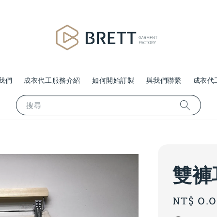
我們
成衣代工服務介紹
如何開始訂製
與我們聯繫
成衣代
搜尋
雙褲
Regular
NT$ 0.
price