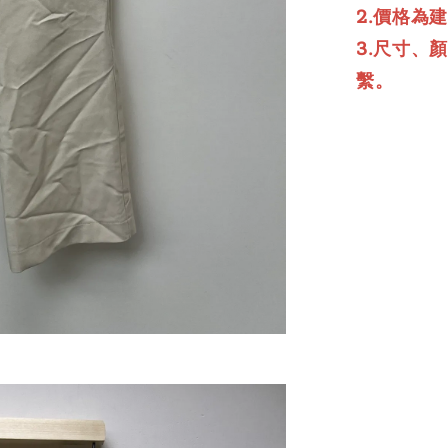
2.價格為
3.尺寸、
繫。