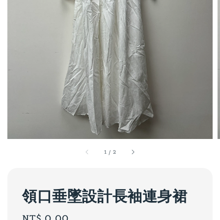
1
/
2
領口垂墜設計長袖連身裙
Regular
NT$ 0.00