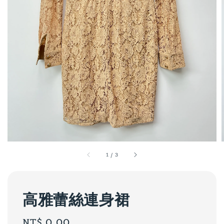
1
/
3
高雅蕾絲連身裙
Regular
NT$ 0.00