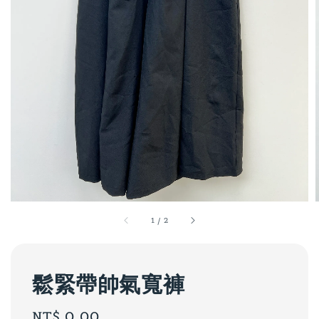
1
/
2
鬆緊帶帥氣寬褲
Regular
NT$ 0.00