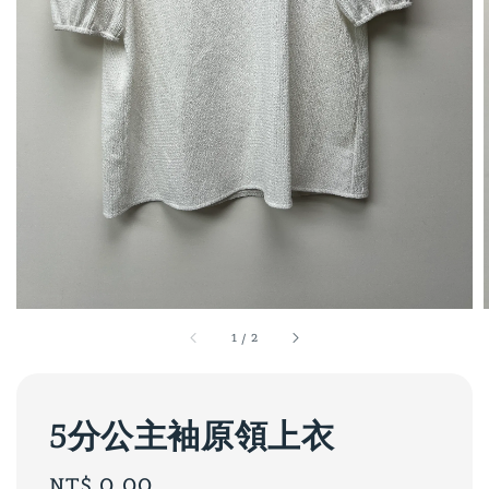
1
/
2
5分公主袖原領上衣
Regular
NT$ 0.00