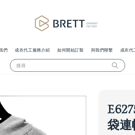
我們
成衣代工服務介紹
如何開始訂製
與我們聯繫
成衣代
搜尋
E62
袋連