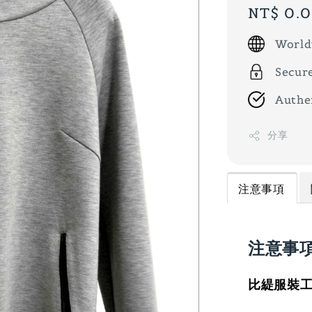
Regular
NT$ 0.
price
World
Secur
Authe
分享
注意事項
注意事
比緹服裝工