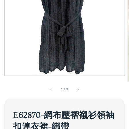
1
/
9
E62870-網布壓褶襯衫領袖
扣連衣裙-綁帶