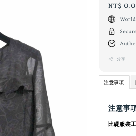
Regular
NT$ 0.
price
World
Secur
Authe
分享
注意事項
注意事
比緹服裝工