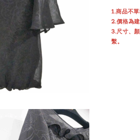
1.商品不
2.價格為
3.尺寸、
繫。