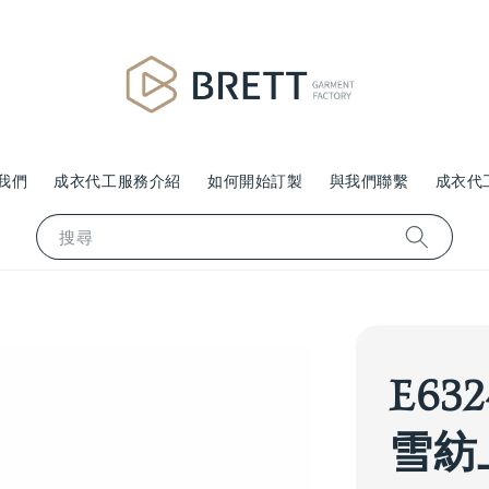
我們
成衣代工服務介紹
如何開始訂製
與我們聯繫
成衣代
搜尋
E63
雪紡